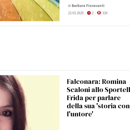
di
Barbara Fioravanti
22.03.2025
2
320
Falconara: Romina
Scaloni allo Sportel
Frida per parlare
della sua 'storia con
l'untore'