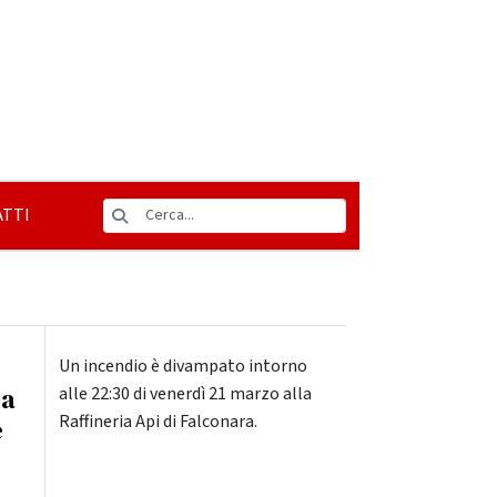
TTI
Un incendio è divampato intorno
ma
alle 22:30 di venerdì 21 marzo alla
Raffineria Api di Falconara.
e