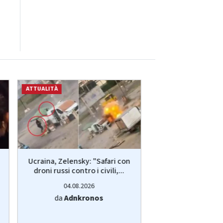
ATTUALITÀ
ATTUALITÀ
Ucraina, Zelensky: "Safari con
Ucraina, Zelensky:
droni russi contro i civili,...
droni russi contro 
04.08.2026
04.08.20
da
Adnkronos
da
Adnkro