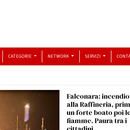
CATEGORIE
NETWORK
SERVIZI
CONTA
Falconara: incendio
alla Raffineria, pri
un forte boato poi l
fiamme. Paura tra i
cittadini