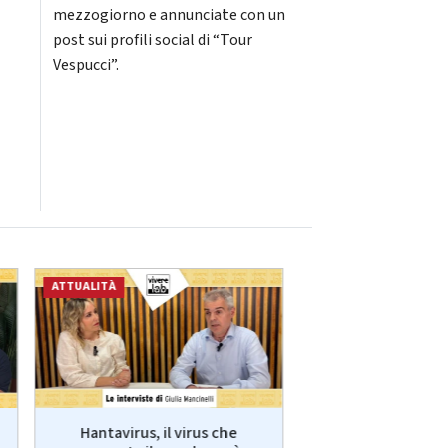
mezzogiorno e annunciate con un
post sui profili social di “Tour
Vespucci”.
ATTUALITÀ
ECONOMIA
Hantavirus, il virus che
VivereLab: le int