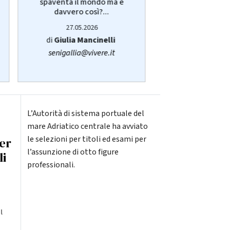
spaventa il mondo ma è
Giulia Manci
davvero così?...
protagonist
27.05.2026
14.05.20
di
Giulia Mancinelli
di
Redazi
senigallia@vivere.it
L’Autorità di sistema portuale del
mare Adriatico centrale ha avviato
le selezioni per titoli ed esami per
er
l’assunzione di otto figure
li
professionali.
l