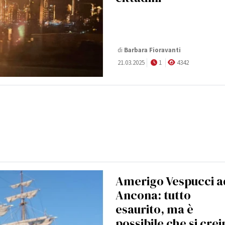
di
Barbara Fioravanti
21.03.2025
1
4342
Amerigo Vespucci a
Ancona: tutto
esaurito, ma è
possibile che si cre