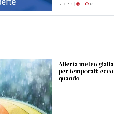
21.03.2025
1
475
Allerta meteo gialla
per temporali: ecco
quando