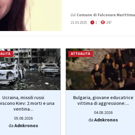
dal
Comune di Falconara Marittima
21.03.2025
1
247
ALITÀ
ATTUALITÀ
Ucraina, missili russi
Bulgaria, giovane educatrice
piscono Kiev: 2 morti e una
vittima di aggressione:...
ventina...
04.08.2026
05.08.2026
da
Adnkronos
da
Adnkronos