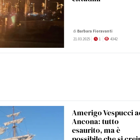
di
Barbara Fioravanti
21.03.2025
1
4342
Amerigo Vespucci a
Ancona: tutto
esaurito, ma è
possibile che si cre