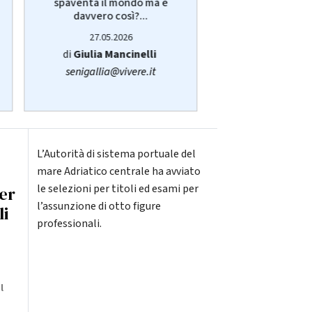
spaventa il mondo ma è
Giulia Manci
davvero così?...
protagonist
27.05.2026
14.05.20
di
Giulia Mancinelli
di
Redazi
senigallia@vivere.it
L’Autorità di sistema portuale del
mare Adriatico centrale ha avviato
le selezioni per titoli ed esami per
er
l’assunzione di otto figure
li
professionali.
l