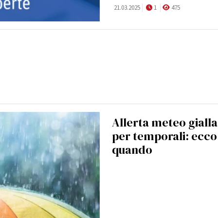
21.03.2025
1
475
Allerta meteo gialla
per temporali: ecco
quando