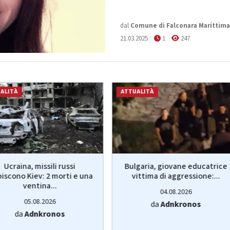
dal
Comune di Falconara Marittima
21.03.2025
1
247
ALITÀ
ATTUALITÀ
Ucraina, missili russi
Bulgaria, giovane educatrice
piscono Kiev: 2 morti e una
vittima di aggressione:...
ventina...
04.08.2026
05.08.2026
da
Adnkronos
da
Adnkronos