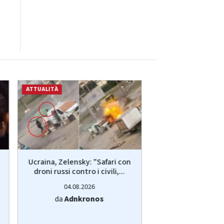
ATTUALITÀ
ATTUALITÀ
Ucraina, Zelensky: "Safari con
Ucraina, Zelensky:
droni russi contro i civili,...
droni russi contro 
04.08.2026
04.08.20
da
Adnkronos
da
Adnkro