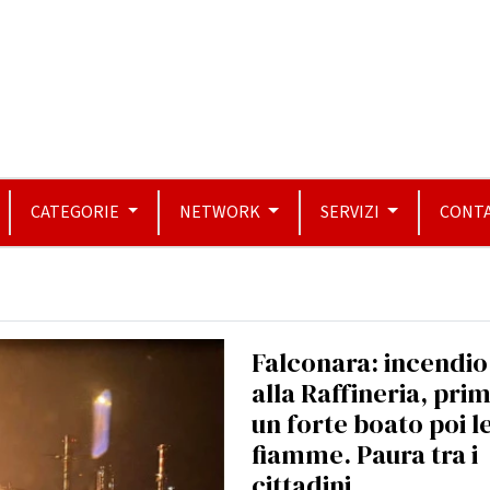
CATEGORIE
NETWORK
SERVIZI
CONTA
Falconara: incendio
alla Raffineria, pri
un forte boato poi l
fiamme. Paura tra i
cittadini