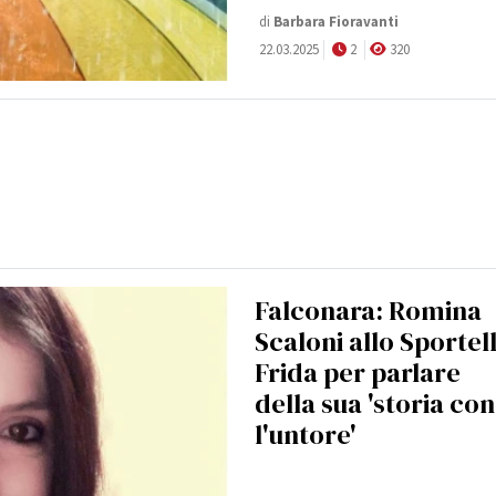
di
Barbara Fioravanti
22.03.2025
2
320
Falconara: Romina
Scaloni allo Sportel
Frida per parlare
della sua 'storia con
l'untore'