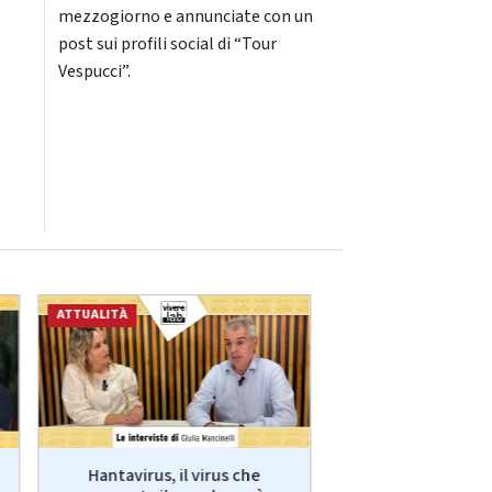
mezzogiorno e annunciate con un
post sui profili social di “Tour
Vespucci”.
ATTUALITÀ
ECONOMIA
Hantavirus, il virus che
VivereLab: le int