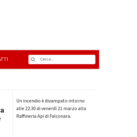
TTI
Un incendio è divampato intorno
ma
alle 22:30 di venerdì 21 marzo alla
Raffineria Api di Falconara.
e