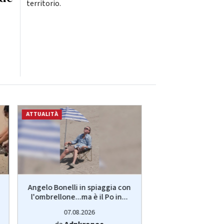
territorio.
ATTUALITÀ
ATTUALITÀ
Angelo Bonelli in spiaggia con
Giorgio Locatelli c
l'ombrellone...ma è il Po in...
diventa irriconos
07.08.2026
07.08.20