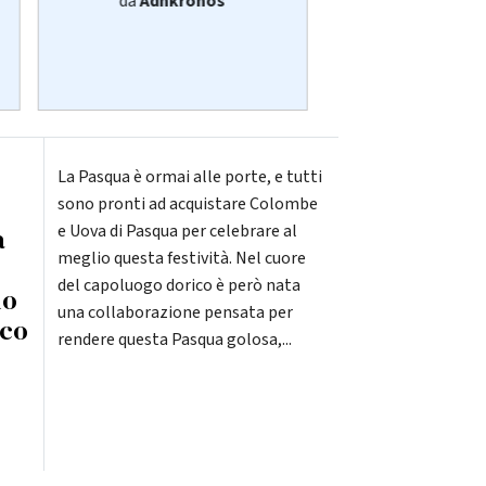
da
Adnkronos
da
Adnkro
La Pasqua è ormai alle porte, e tutti
sono pronti ad acquistare Colombe
e Uova di Pasqua per celebrare al
a
meglio questa festività. Nel cuore
del capoluogo dorico è però nata
mo
una collaborazione pensata per
sco
rendere questa Pasqua golosa,...