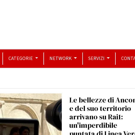
CATEGORIE
NETWORK
SERVIZI
CONTA
Le bellezze di Anco
e del suo territorio
arrivano su Rai1:
un'imperdibile
puntata di Linea Ve