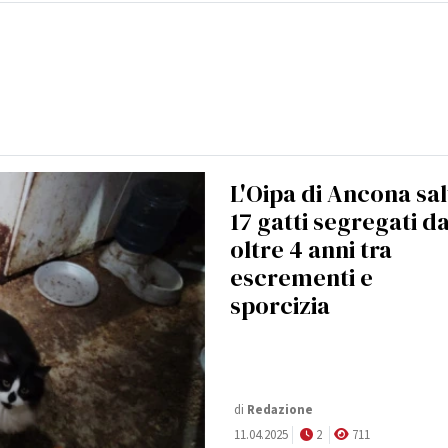
L'Oipa di Ancona sa
17 gatti segregati d
oltre 4 anni tra
escrementi e
sporcizia
di
Redazione
11.04.2025
2
711