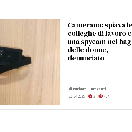
Camerano: spiava l
colleghe di lavoro 
una spycam nel ba
delle donne,
denunciato
di
Barbara Fioravanti
11.04.2025
3
407