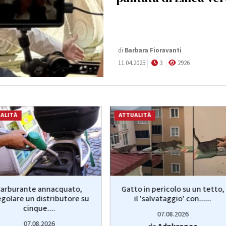
di
Barbara Fioravanti
11.04.2025
3
2926
ALITÀ
ATTUALITÀ
arburante annacquato,
Gatto in pericolo su un tetto,
egolare un distributore su
il 'salvataggio' con......
cinque....
07.08.2026
07.08.2026