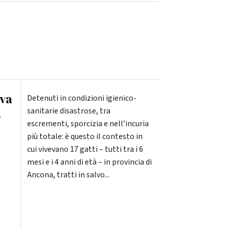
lva
Detenuti in condizioni igienico-
a
sanitarie disastrose, tra
escrementi, sporcizia e nell’incuria
più totale: è questo il contesto in
cui vivevano 17 gatti – tutti tra i 6
mesi e i 4 anni di età – in provincia di
Ancona, tratti in salvo...