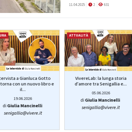
11.04.2025
2
631
URA
ATTUALITÀ
VivereLab: la lunga storia
tervista a Gianluca Gotto
d'amore tra Senigallia e...
torna con un nuovo libro e
il...
05.06.2026
19.06.2026
di
Giulia Mancinelli
di
Giulia Mancinelli
senigallia@vivere.it
senigallia@vivere.it