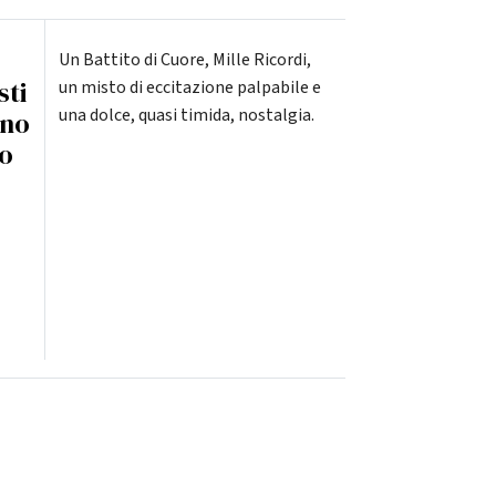
Un Battito di Cuore, Mille Ricordi,
sti
un misto di eccitazione palpabile e
una dolce, quasi timida, nostalgia.
ano
po