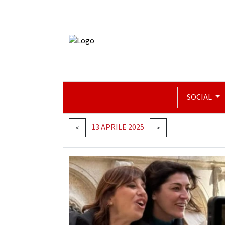
SOCIAL
13 APRILE 2025
<
>