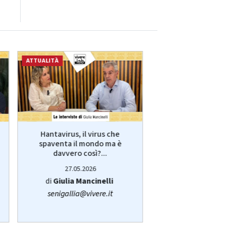
ATTUALITÀ
ECONOMIA
Hantavirus, il virus che
VivereLab: le int
spaventa il mondo ma è
Giulia Manci
davvero così?...
protagonist
27.05.2026
14.05.20
di
Giulia Mancinelli
di
Redazi
senigallia@vivere.it