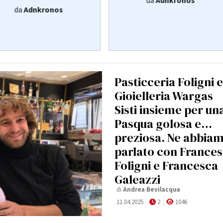
da
Adnkronos
da
Adnkronos
Pasticceria Foligni e
Gioielleria Wargas
Sisti insieme per un
Pasqua golosa e…
preziosa. Ne abbia
parlato con France
Foligni e Francesca
Galeazzi
di
Andrea Bevilacqua
11.04.2025
2
1046