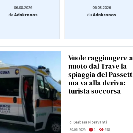
06.08.2026
06.08.2026
da
Adnkronos
da
Adnkronos
Vuole raggiungere a
nuoto dal Trave la
spiaggia del Passett
ma va alla deriva:
turista soccorsa
di
Barbara Fioravanti
30.06.2025
1
698