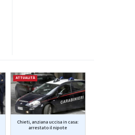
ATTUALITÀ
ATTUALITÀ
Chieti, anziana uccisa in casa:
Guccini, Meloni: "
arrestato il nipote
me, ma continuo a c