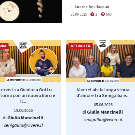
di
Andrea Bevilacqua
30.06.2025
2
560
URA
ATTUALITÀ
VivereLab: la lunga storia
tervista a Gianluca Gotto
d'amore tra Senigallia e...
torna con un nuovo libro e
il...
05.06.2026
19.06.2026
di
Giulia Mancinelli
di
Giulia Mancinelli
senigallia@vivere.it
senigallia@vivere.it