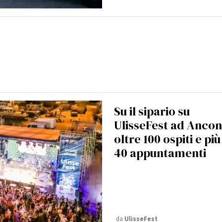
Su il sipario su
UlisseFest ad Ancon
oltre 100 ospiti e più
40 appuntamenti
da
UlisseFest