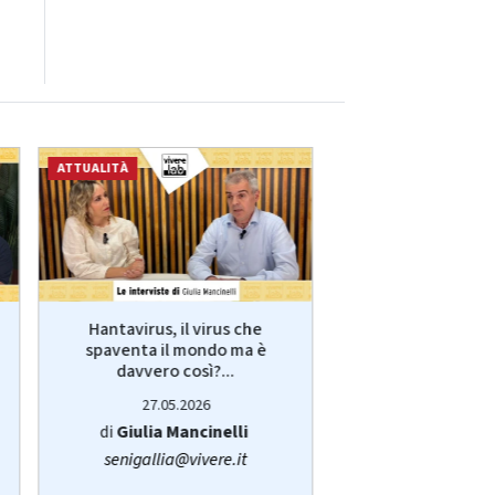
ATTUALITÀ
ECONOMIA
Hantavirus, il virus che
VivereLab: le int
spaventa il mondo ma è
Giulia Manci
davvero così?...
protagonist
27.05.2026
14.05.20
di
Giulia Mancinelli
di
Redazi
senigallia@vivere.it