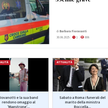
di
Barbara Fioravanti
30.06.2025
1
806
ALITÀ
ATTUALITÀ
Jovanotti e la sua band
Sabato a Roma i funerali del
rendono omaggio al
marito della ministra
'Maestrone'...
Roccella...