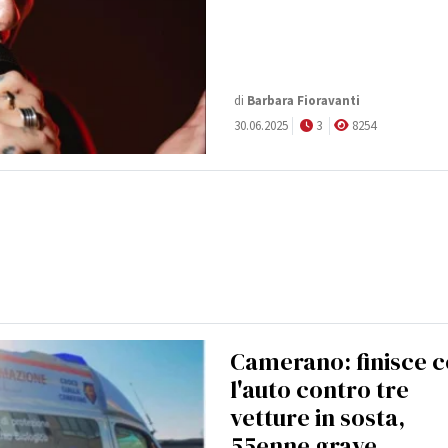
di
Barbara Fioravanti
30.06.2025
3
8254
Camerano: finisce 
l'auto contro tre
vetture in sosta,
55enne grave