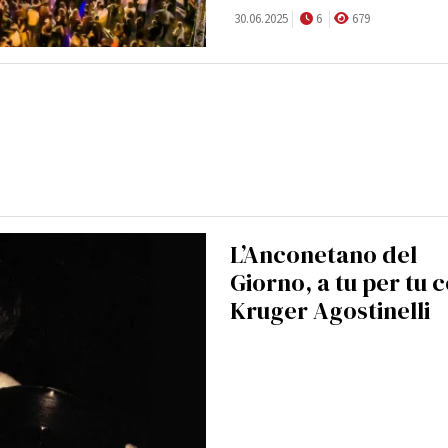
30.06.2025
6
679
L’Anconetano del
Giorno, a tu per tu 
Kruger Agostinelli