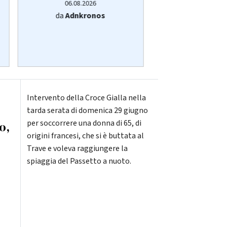
06.08.2026
06.08.20
da
Adnkronos
da
Adnkro
Intervento della Croce Gialla nella
tarda serata di domenica 29 giugno
per soccorrere una donna di 65, di
o,
origini francesi, che si è buttata al
Trave e voleva raggiungere la
spiaggia del Passetto a nuoto.