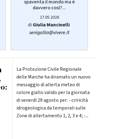
spaventa il mondo ma è
Giulia Manci
davvero così?...
protagonist
27.05.2026
14.05.20
di
Giulia Mancinelli
di
Redazi
senigallia@vivere.it
n
La Protezione Civile Regionale
,
delle Marche ha diramato un nuovo
messaggio di allerta meteo di
eo:
colore giallo valido per la giornata
di venerdì 29 agosto per: - criricità
idrogeologica da temporali sulle
Zone di allertamento 1, 2, 3 e 4; -...