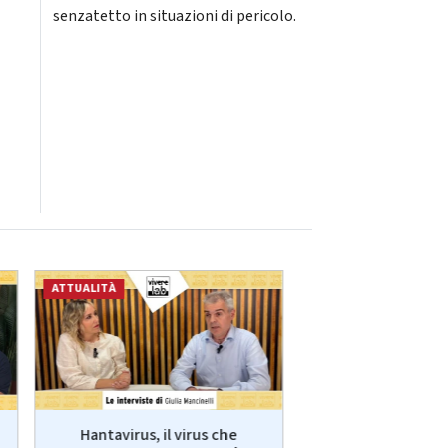
senzatetto in situazioni di pericolo.
ATTUALITÀ
ECONOMIA
Hantavirus, il virus che
VivereLab: le int