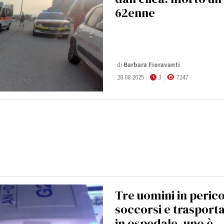
62enne
di
Barbara Fioravanti
28.08.2025
3
7247
Tre uomini in peric
soccorsi e trasporta
in ospedale, uno è