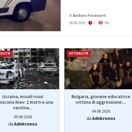
di
Barbara Fioravanti
28.08.2025
2
742
ALITÀ
ATTUALITÀ
Ucraina, missili russi
Bulgaria, giovane educatrice
piscono Kiev: 2 morti e una
vittima di aggressione:...
ventina...
04.08.2026
05.08.2026
da
Adnkronos
da
Adnkronos