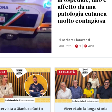
affetto da una
patologia cutanea
molto contagiosa
di
Barbara Fioravanti
28.08.2025
3
4194
URA
ATTUALITÀ
VivereLab: la lunga storia
tervista a Gianluca Gotto