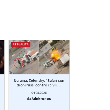
ATTUALITÀ
ATTUALITÀ
Ucraina, Zelensky: "Safari con
Ucraina, Zelensky:
droni russi contro i civili,...
droni russi contro 
04.08.2026
04.08.20
da
Adnkronos
da
Adnkro