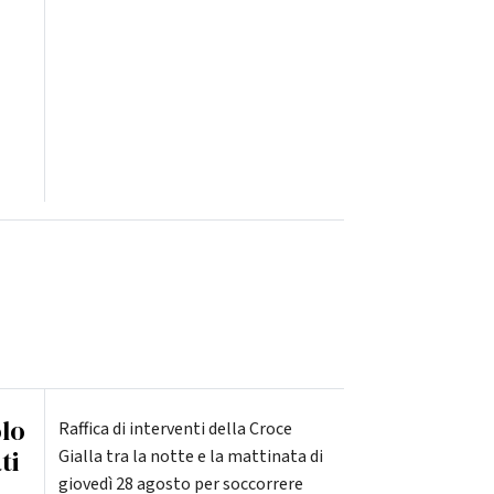
olo
Raffica di interventi della Croce
ti
Gialla tra la notte e la mattinata di
giovedì 28 agosto per soccorrere