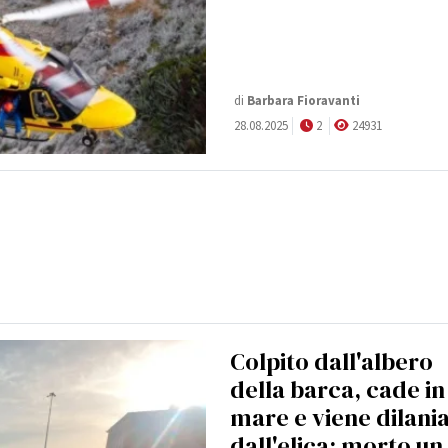
di
Barbara Fioravanti
28.08.2025
2
24931
Colpito dall'albero
della barca, cade in
mare e viene dilani
dall'elica: morto un