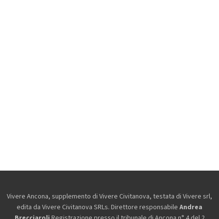
Vivere Ancona, supplemento di Vivere Civitanova, testata di Vivere srl,
edita da
Vivere Civitanova SRLs. Direttore responsabile
Andrea
Brecciaroli
.Registrazione presso il tribunale di Ancona n° 4 del 2