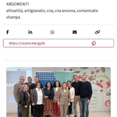
ARGOMENTI
attualità
,
artigianato
,
cna
,
cna ancona
,
comunicato
stampa
https://vivere.me/gjdn