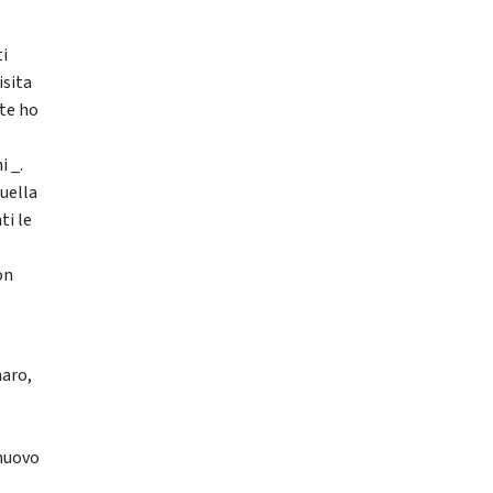
ti
isita
nte ho
i _.
quella
ti le
on
naro,
o
 nuovo