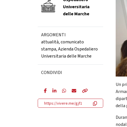
Universitaria
delle Marche
ARGOMENTI
attualità
,
comunicato
stampa
,
Azienda Ospedaliero
Universitaria delle Marche
CONDIVIDI
Un pr
Arman
dipart
https://vivere.me/gjf1
della
Duran
nodali