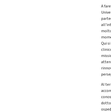
A fare
Unive
partec
all'i
molto
momen
Qui s
clini
missio
atten
rinno
perse
Al te
accom
conos
dotto
osped