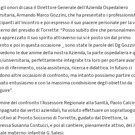
 gli onori di casa il Direttore Generale dell'Azienda Ospedaliero
rsitaria, Armando Marco Gozzini, che ha presentato i professionis
ipanti all'incontro e poi espresso il suo piacere personale per la v
nterno del presidio di Torrette: “Posso subito dire che personalme
 apprezzato il suo spirito attraverso cui si è posto sin dal primo
to e poi in questa occasione _ sono state le parole del Dg Gozzin
i vedono le due anime della nostra Azienda, la parte ospedaliera e 
co/universitaria, perfettamente integrate tra loro per portare avan
n di riferimento, ossia assistenza, ricerca e didattica. In futuro ci
dono altre occasioni di confronto, ma intanto possiamo partire c
vato entusiasmo e con la massima condivisione degli obiettivi da
guire”.
rmine del confronto l'Assessore Regionale alla Sanità, Paolo Calci
pagnato dai vertici aziendali, ha voluto effettuare un sopralluog
citivo al Pronto Soccorso di Torrette, guidato dal Direttore, la
ressa Susanna Contucci, e poi al cantiere, pienamente attivo, del
ale materno-infantile G. Salesi.