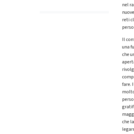
nel ra
nuove
reti 
perso
Il co
una f
che u
apert
rivolg
compl
fare. 
molto
perso
grati
maggi
che la
legar