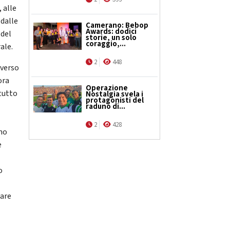
 alle
 dalle
Camerano: Bebop
Awards: dodici
 del
storie, un solo
coraggio,...
ale.
2
448
 verso
ora
Operazione
tutto
Nostalgia svela i
protagonisti del
raduno di...
2
428
amo
è
o
mare
a