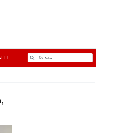
TTI
à,