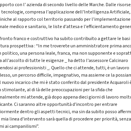
pporto con l' azienda di secondo livello delle Marche. Dalle risorse,
 tecnologie, compresa l'applicazione dell'Intelligenza Artificiale,
cliniche al rapporto col territorio passando per l'implementazione
nale medico e sanitario, le liste d'attesa e l'efficientamento gener
nfronto franco e costruttivo ha subito contribuito a gettare le basi
utura prospettiva : “In me troverete un amministratore prima anc
n politico, una persona leale, franca, ma non supponente e soprat
a all'ascolto di tutte le esigenze _ ha detto l'assessore Calcinaro
endosi ai professionisti _. Quello che ci attende, tutti, è un lavoro
esso, un percorso difficile, impegnativo, ma assieme ce la possi
Il nuovo incarico che mi è stato conferito dal presidente Acquaroli 
 stimolante, al di là delle preoccupazioni per la sfida che
nalmente mi attende, già dopo appena dieci giorni di lavoro molt
ficante. Ci saranno altre opportunità d'incontro per entrare
ormente dentro gli aspetti tecnici, ma sin da subito posso affer
 mia linea d'intervento sarà quella di procedere per priorità, senz
mi ai campanilismi”.