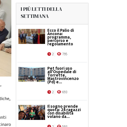
I PIÙ LETTI DELLA
SETTIMANA
Ecco il Palio di
Ancona:
programma,
percorso e
regolamento
2
795
Pet fuori uso
all'Ospedale di
Torrette,
Mastrovincenzo
(Pd) e...
,
2
693
diche,
Il sogno prende
quota: 24 ragazzi
con disabilità
volano da...
unti
cinaro
2
593