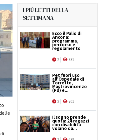
I PIÙ LETTI DELLA
SETTIMANA
Ecco il Palio di
Ancona:
programma,
percorso e
regolamento
2
931
Pet fuori uso
all'Ospedale di
Torrette,
Mastrovincenzo
(Pd) e...
2
701
to
delle
Il sogno prende
quota: 24 ragazzi
con disabilità
volano da...
 di
2
639