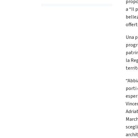
propor
a “Il 
bellez
offer
Una p
progr
patrim
la Re
territ
“Abbi
porti
esper
Vince
Adriat
March
scegl
archi