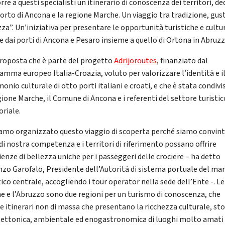
re a questi specialisti un itinerario di conoscenza dei territori, d
porto di Ancona e la regione Marche. Un viaggio tra tradizione, gus
za”. Un’iniziativa per presentare le opportunità turistiche e cultur
te dai porti di Ancona e Pesaro insieme a quello di Ortona in Abruzz
roposta che è parte del progetto
Adrijoroutes
, finanziato dal
amma europeo Italia-Croazia, voluto per valorizzare l’identità e i
onio culturale di otto porti italiani e croati, e che è stata condivi
gione Marche, il Comune di Ancona e i referenti del settore turistic
oriale.
amo organizzato questo viaggio di scoperta perché siamo convinti
 di nostra competenza e i territori di riferimento possano offrire
ienze di bellezza uniche per i passeggeri delle crociere – ha detto
nzo Garofalo, Presidente dell’Autorità di sistema portuale del ma
ico centrale, accogliendo i tour operator nella sede dell’Ente -. Le
e e l’Abruzzo sono due regioni per un turismo di conoscenza, che
ie itinerari non di massa che presentano la ricchezza culturale, sto
tettonica, ambientale ed enogastronomica di luoghi molto amati