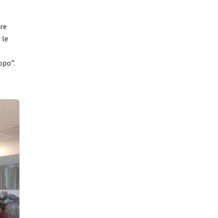
ure
 le
ppo”.