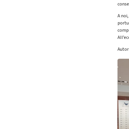
conse
A noi,
portua
compa
All’ec
Autor