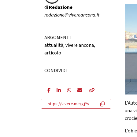
di
Redazione
redazione@vivereancona.it
ARGOMENTI
attualità
,
vivere ancona
,
articolo
CONDIVIDI
L’Aut
https://vivere.me/gjYv
una vi
crocie
L’obie