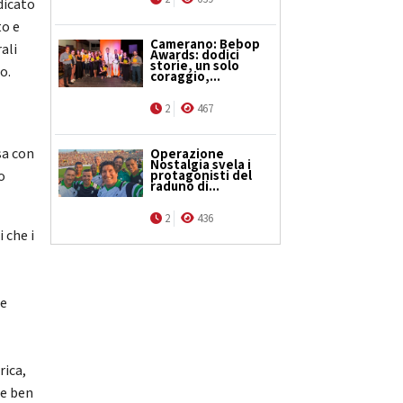
edicato
to e
Camerano: Bebop
ali
Awards: dodici
storie, un solo
o.
coraggio,...
2
467
l
sa con
Operazione
Nostalgia svela i
protagonisti del
o
raduno di...
2
436
 che i
re
rica,
 e ben