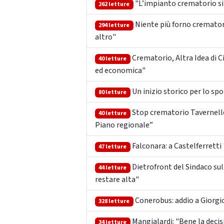
"L’impianto crematorio si 
262 letture
Niente più forno crematorio
294 letture
altro"
Crematorio, Altra Idea di C
40 letture
ed economica"
Un inizio storico per lo sp
80 letture
Stop crematorio Tavernelle
40 letture
Piano regionale”
Falconara: a Castelferretti 
47 letture
Dietrofront del Sindaco sul
44 letture
restare alta"
Conerobus: addio a Giorgi
328 letture
Mangialardi: "Bene la decis
34 letture