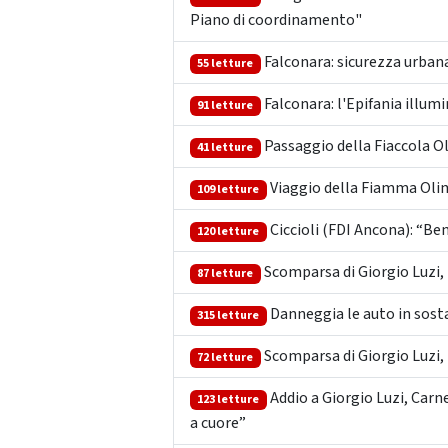
Piano di coordinamento"
Falconara: sicurezza urbana
55 letture
Falconara: l'Epifania illumi
91 letture
Passaggio della Fiaccola O
41 letture
Viaggio della Fiamma Olimp
109 letture
Ciccioli (FDI Ancona): “Ben
120 letture
Scomparsa di Giorgio Luzi, i
87 letture
Danneggia le auto in sosta
315 letture
Scomparsa di Giorgio Luzi, i
72 letture
Addio a Giorgio Luzi, Carn
123 letture
a cuore”