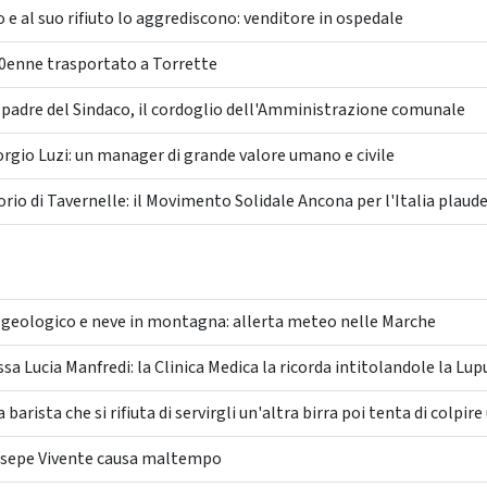
o e al suo rifiuto lo aggrediscono: venditore in ospedale
30enne trasportato a Torrette
adre del Sindaco, il cordoglio dell'Amministrazione comunale
gio Luzi: un manager di grande valore umano e civile
io di Tavernelle: il Movimento Solidale Ancona per l'Italia plaude 
rogeologico e neve in montagna: allerta meteo nelle Marche
 Lucia Manfredi: la Clinica Medica la ricorda intitolandole la Lupu
arista che si rifiuta di servirgli un'altra birra poi tenta di colpir
esepe Vivente causa maltempo