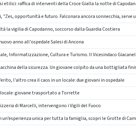
 etilici: raffica di interventi della Croce Gialla la notte di Capoda
 "Zes, opportunità e futuro. Falconara ancora sonnecchia, serve un
ltà la vigilia di Capodanno, soccorso dalla Guardia Costiera
nuovo anno all'ospedale Salesi di Ancona
ale, Informatizzazione, Cultura e Turismo. Il Vicesindaco Giacanell
cchina della sicurezza. Un giovane colpito da una bottigliata fini
rito, l'altro crea il caos in un locale: due giovani in ospedale
locale: giovane trasportato a Torrette
zeria di Marcelli, intervengono i Vigili del Fuoco
n un’esperienza unica per tutta la famiglia, scopri le Grotte di Ca