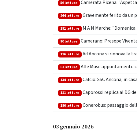
Camerata Picena: "Aspettand
56 letture
Gravemente ferito da un p
264 letture
M A N Marche: "Domenica a
181 letture
Camerano: Presepe Vivente, u
80 letture
Ad Ancona si rinnova la tr
116 letture
Alle Muse appuntamento co
61 letture
Calcio: SSC Ancona, in cas
134 letture
Caporossi replica al DG de
111 letture
Conerobus: passaggio della
180 letture
03 gennaio 2026