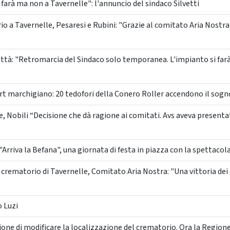
farà ma non a Tavernelle": l'annuncio del sindaco Silvetti
 a Tavernelle, Pesaresi e Rubini: "Grazie al comitato Aria Nostra,
ittà: "Retromarcia del Sindaco solo temporanea. L'impianto si farà 
ort marchigiano: 20 tedofori della Conero Roller accendono il sog
, Nobili “Decisione che dà ragione ai comitati. Avs aveva presen
"Arriva la Befana", una giornata di festa in piazza con la spettacol
 crematorio di Tavernelle, Comitato Aria Nostra: "Una vittoria dei 
o Luzi
ione di modificare la localizzazione del crematorio. Ora la Region