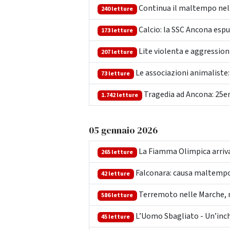
Continua il maltempo nel
240 letture
Calcio: la SSC Ancona espu
173 letture
Lite violenta e aggression
207 letture
Le associazioni animaliste: 
73 letture
Tragedia ad Ancona: 25en
1.742 letture
05 gennaio 2026
La Fiamma Olimpica arriva
265 letture
Falconara: causa maltempo,
42 letture
Terremoto nelle Marche, n
586 letture
L’Uomo Sbagliato - Un’inchi
45 letture