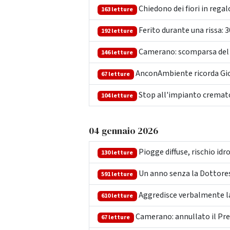
Chiedono dei fiori in regal
163 letture
Ferito durante una rissa: 
192 letture
Camerano: scomparsa del p
146 letture
AnconAmbiente ricorda Gior
67 letture
Stop all'impianto cremator
104 letture
04 gennaio 2026
Piogge diffuse, rischio id
130 letture
Un anno senza la Dottoressa
591 letture
Aggredisce verbalmente la b
610 letture
Camerano: annullato il Pr
67 letture