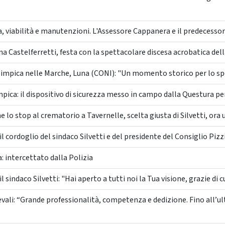
, viabilità e manutenzioni. L'Assessore Cappanera e il predecessor
na Castelferretti, festa con la spettacolare discesa acrobatica del
limpica nelle Marche, Luna (CONI): "Un momento storico per lo s
ica: il dispositivo di sicurezza messo in campo dalla Questura per
e lo stop al crematorio a Tavernelle, scelta giusta di Silvetti, ora 
l cordoglio del sindaco Silvetti e del presidente del Consiglio Pizz
: intercettato dalla Polizia
l sindaco Silvetti: "Hai aperto a tutti noi la Tua visione, grazie di 
evali: “Grande professionalità, competenza e dedizione. Fino all’