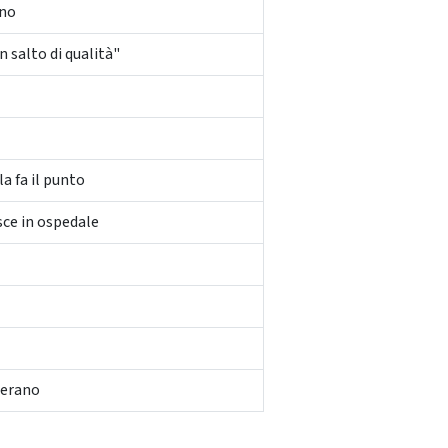
nno
 salto di qualità"
a fa il punto
sce in ospedale
merano