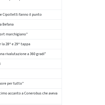
e Cipolletti fanno il punto
la Befana
port marchigiano"
 la 28^ e 29^ tappa
una rivalutazione a 360 gradi”
i
cuore per tutto"
ultimo accanto a Conerobus che aveva