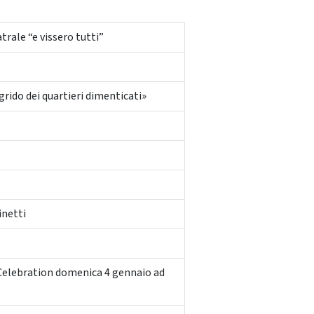
trale “e vissero tutti”
grido dei quartieri dimenticati»
inetti
 Celebration domenica 4 gennaio ad