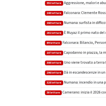
Aggressione, malori e abusi
355 letture
Falconara: Clemente Rossi,
148 letture
Numana: surfista in diffico
160 letture
È Muyaz il primo nato del 
281 letture
Falconara: Bilancio, Person
89 letture
Capodanno in piazza, la ma
107 letture
Uno viene trovato a terra fe
308 letture
Dà in escandescenze in un 
206 letture
Numana: incendio in una piz
328 letture
Camerano: inizia il 2026 co
38 letture