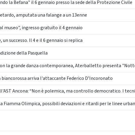
o la Befana" il 6 gennaio presso la sede della Protezione Civile
etardo, amputata una falange a un 13enne
l museo", ingresso gratuito il 4 gennaio
n successo. Il 4 e il 6 gennaio si replica
adizione della Pasquella
n la grande danza contemporanea, Aterballetto presenta "Nott
a biancorossa arriva l'attaccante Federico D’Incoronato
ll'AST Ancona: “Non è polemica, ma controllo democratico. I tecnici
 Fiamma Olimpica, possibili deviazioni e ritardi per le linee urba