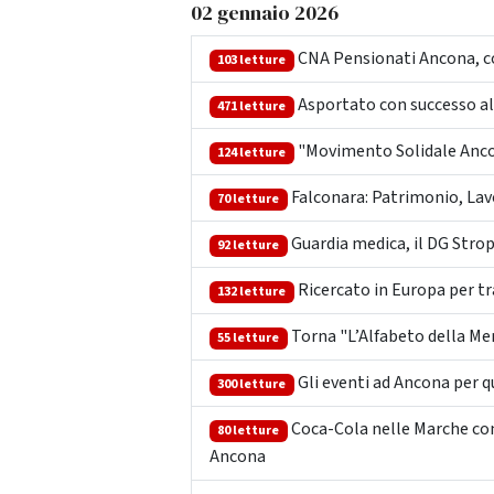
02 gennaio 2026
CNA Pensionati Ancona, conc
103 letture
Asportato con successo all
471 letture
"Movimento Solidale Ancona
124 letture
Falconara: Patrimonio, Lavor
70 letture
Guardia medica, il DG Strop
92 letture
Ricercato in Europa per tra
132 letture
Torna "L’Alfabeto della Me
55 letture
Gli eventi ad Ancona per q
300 letture
Coca-Cola nelle Marche con
80 letture
Ancona