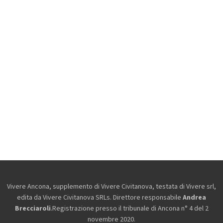
Vivere Ancona, supplemento di Vivere Civitanova, testata di Vivere srl,
edita da
Vivere Civitanova SRLs. Direttore responsabile
Andrea
Brecciaroli
.Registrazione presso il tribunale di Ancona n° 4 del 2
novembre 2020.