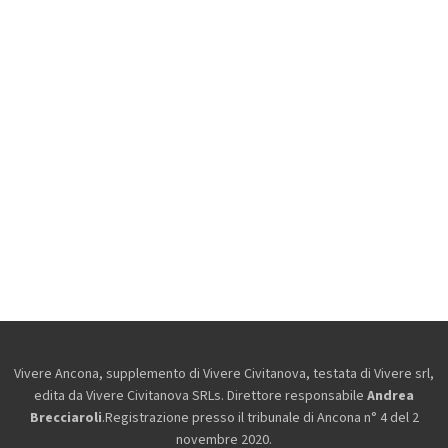
Vivere Ancona, supplemento di Vivere Civitanova, testata di Vivere srl,
edita da
Vivere Civitanova SRLs. Direttore responsabile
Andrea
Brecciaroli
.Registrazione presso il tribunale di Ancona n° 4 del 2
novembre 2020.