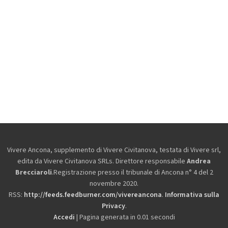
Vivere Ancona, supplemento di Vivere Civitanova, testata di Vivere srl,
edita da
Vivere Civitanova SRLs. Direttore responsabile
Andrea
Brecciaroli
.Registrazione presso il tribunale di Ancona n° 4 del 2
novembre 2020.
RSS:
http://feeds.feedburner.com/vivereancona
.
Informativa sulla
Privacy
.
Accedi
| Pagina generata in 0.01 secondi