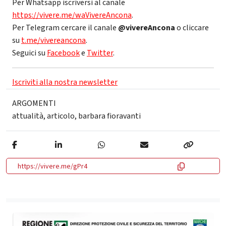
Per Whatsapp iscriversi al canale
https://vivere.me/waVivereAncona
.
Per Telegram cercare il canale
@vivereAncona
o cliccare
su
t.me/vivereancona
.
Seguici su
Facebook
e
Twitter
.
Iscriviti alla nostra newsletter
ARGOMENTI
attualità
,
articolo
,
barbara fioravanti
https://vivere.me/gPr4