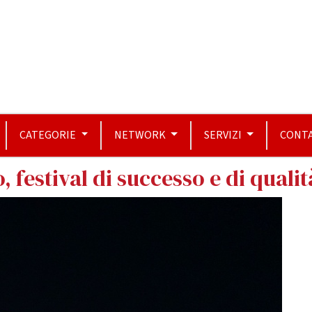
CATEGORIE
NETWORK
SERVIZI
CONTA
 festival di successo e di qualit