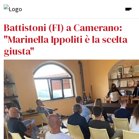
Battistoni (FI) a Camerano:
"Marinella Ippoliti è la scelta
giusta"