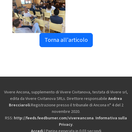
Torna all'articolo
Vivere Ancona, supplemento di Vivere Civitanova, testata di Vivere srl,
edita da
Vivere Civitanova SRLs. Direttore responsabile
Andrea
Brecciaroli
.Registrazione presso il tribunale di Ancona n° 4 del 2
novembre 2020.
RSS:
http://feeds.feedburner.com/vivereancona
.
Informativa sulla
Privacy
.
Accedi
| Pagina generata in 0.03 secondi