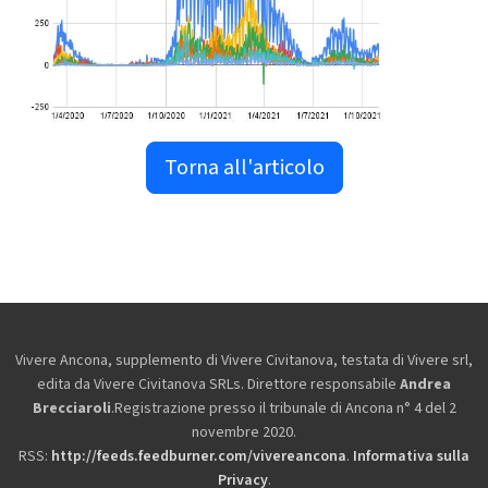
Torna all'articolo
Vivere Ancona, supplemento di Vivere Civitanova, testata di Vivere srl,
edita da
Vivere Civitanova SRLs. Direttore responsabile
Andrea
Brecciaroli
.Registrazione presso il tribunale di Ancona n° 4 del 2
novembre 2020.
RSS:
http://feeds.feedburner.com/vivereancona
.
Informativa sulla
Privacy
.