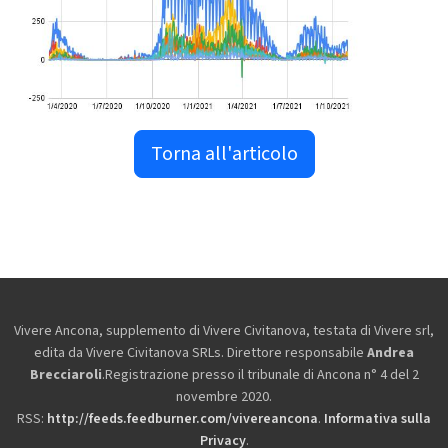
Torna all'articolo
Vivere Ancona, supplemento di Vivere Civitanova, testata di Vivere srl,
edita da
Vivere Civitanova SRLs. Direttore responsabile
Andrea
Brecciaroli
.Registrazione presso il tribunale di Ancona n° 4 del 2
novembre 2020.
RSS:
http://feeds.feedburner.com/vivereancona
.
Informativa sulla
Privacy
.