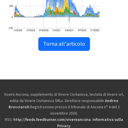
Torna all'articolo
Vivere Ancona, supplemento di Vivere Civitanova, testata di Vivere srl,
edita da
Vivere Civitanova SRLs. Direttore responsabile
Andrea
Brecciaroli
.Registrazione presso il tribunale di Ancona n° 4 del 2
novembre 2020.
RSS:
http://feeds.feedburner.com/vivereancona
.
Informativa sulla
Privacy
.