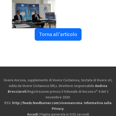
Torna all'articolo
Vivere Ancona, supplemento di Vivere Civitanova, testata di Vivere srl,
edita da
Vivere Civitanova SRLs. Direttore responsabile
Andrea
Brecciaroli
.Registrazione presso il tribunale di Ancona n° 4 del 2
novembre 2020.
RSS:
http://feeds.feedburner.com/vivereancona
.
Informativa sulla
Privacy
.
Accedi
| Pagina generata in 0.02 secondi