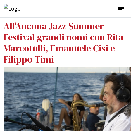
All'Ancona Jazz Summer
Festival grandi nomi con Rita
Marcotulli, Emanuele Cisi e
Filippo Timi