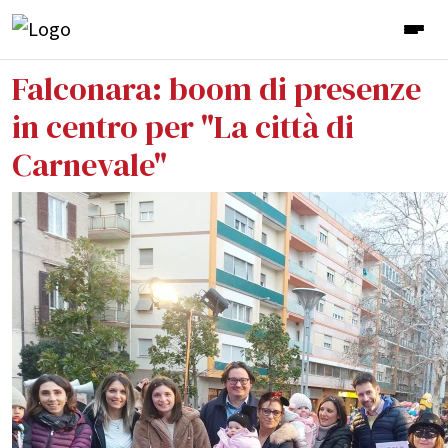
Falconara: boom di presenze
in centro per "La città di
Carnevale"