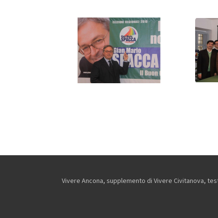
Vivere Ancona, supplemento di Vivere Civitanova, testa