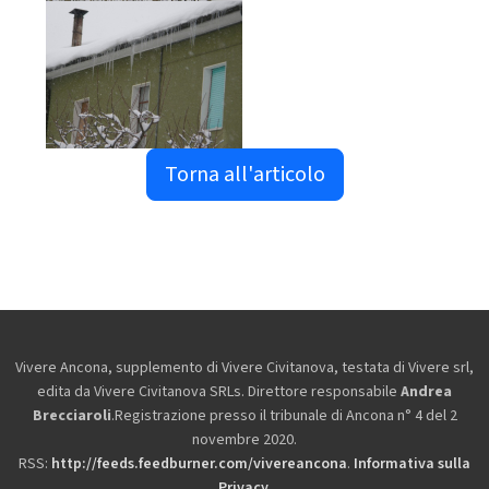
Torna all'articolo
Vivere Ancona, supplemento di Vivere Civitanova, testata di Vivere srl,
edita da
Vivere Civitanova SRLs. Direttore responsabile
Andrea
Brecciaroli
.Registrazione presso il tribunale di Ancona n° 4 del 2
novembre 2020.
RSS:
http://feeds.feedburner.com/vivereancona
.
Informativa sulla
Privacy
.