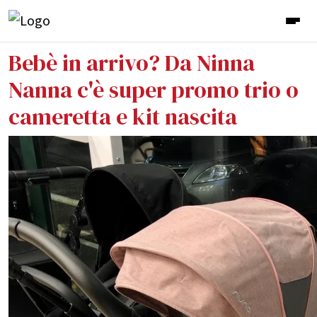
Bebè in arrivo? Da Ninna
Nanna c'è super promo trio o
cameretta e kit nascita