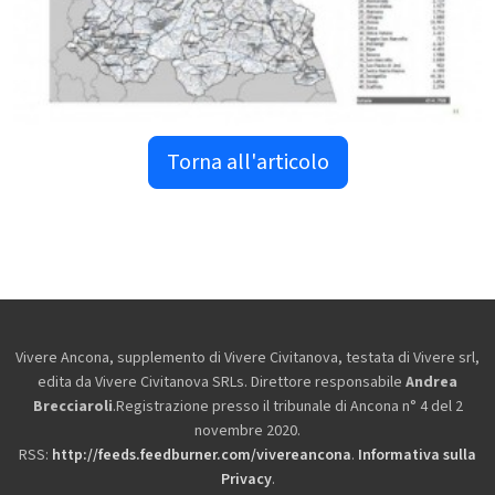
Torna all'articolo
Vivere Ancona, supplemento di Vivere Civitanova, testata di Vivere srl,
edita da
Vivere Civitanova SRLs. Direttore responsabile
Andrea
Brecciaroli
.Registrazione presso il tribunale di Ancona n° 4 del 2
novembre 2020.
RSS:
http://feeds.feedburner.com/vivereancona
.
Informativa sulla
Privacy
.