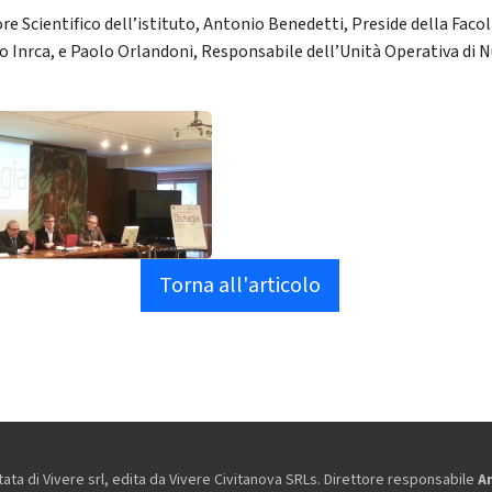
ore Scientifico dell’istituto, Antonio Benedetti, Preside della Faco
io Inrca, e Paolo Orlandoni, Responsabile dell’Unità Operativa di Nu
Torna all'articolo
ta di Vivere srl, edita da
Vivere Civitanova SRLs. Direttore responsabile
A