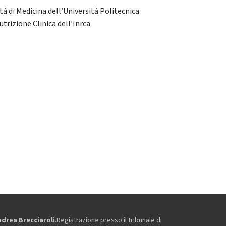
ltà di Medicina dell’Università Politecnica
trizione Clinica dell’Inrca
ndrea Brecciaroli
.Registrazione presso il tribunale di