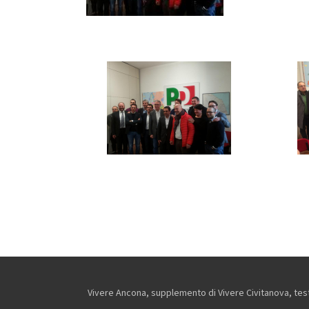
Vivere Ancona, supplemento di Vivere Civitanova, testa