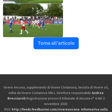
Torna all'articolo
Vivere Ancona, supplemento di Vivere Civitanova, testata di Vivere srl,
edita da
Vivere Civitanova SRLs. Direttore responsabile
Andrea
Brecciaroli
.Registrazione presso il tribunale di Ancona n° 4 del 2
novembre 2020.
RSS:
http://feeds.feedburner.com/vivereancona
.
Informativa sulla