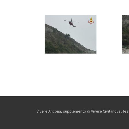
Vivere Ancona, supplemento di Vivere Civitanova, testa