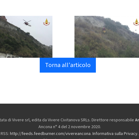
Torna all'articolo
ta di Vivere srl, edita da
Vivere Civitanova SRLs. Direttore responsabile
A
Ancona n° 4 del 2 novembre 2020.
RSS:
http://feeds.feedburner.com/vivereancona
.
Informativa sulla Privacy
.