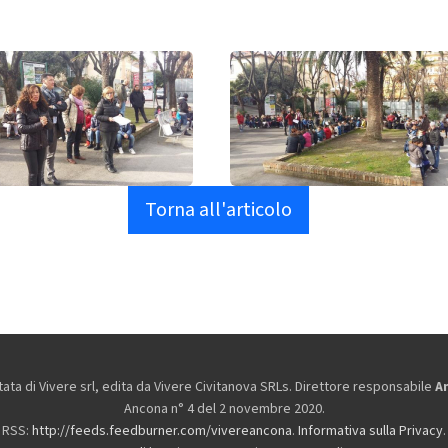
Torna all'articolo
ta di Vivere srl, edita da
Vivere Civitanova SRLs. Direttore responsabile
A
Ancona n° 4 del 2 novembre 2020.
RSS:
http://feeds.feedburner.com/vivereancona
.
Informativa sulla Privacy
.