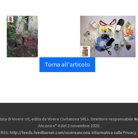
Torna all'articolo
ta di Vivere srl, edita da
Vivere Civitanova SRLs. Direttore responsabile
A
Ancona n° 4 del 2 novembre 2020.
RSS:
http://feeds.feedburner.com/vivereancona
.
Informativa sulla Privacy
.