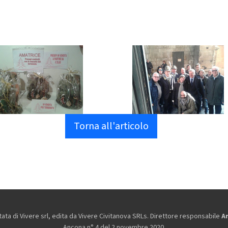
Torna all'articolo
ta di Vivere srl, edita da
Vivere Civitanova SRLs. Direttore responsabile
A
Ancona n° 4 del 2 novembre 2020.