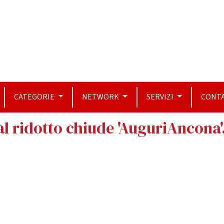
CATEGORIE
NETWORK
SERVIZI
CONTA
 al ridotto chiude 'AuguriAncona'.