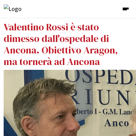
Valentino Rossi è stato
dimesso dall'ospedale di
Ancona. Obiettivo Aragon,
ma tornerà ad Ancona