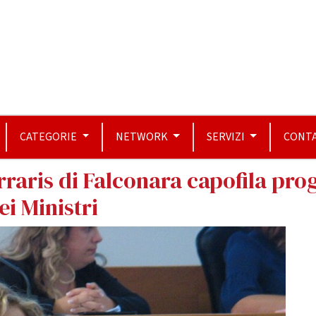
CATEGORIE
NETWORK
SERVIZI
CONTA
 Ferraris di Falconara capofila pr
i Ministri