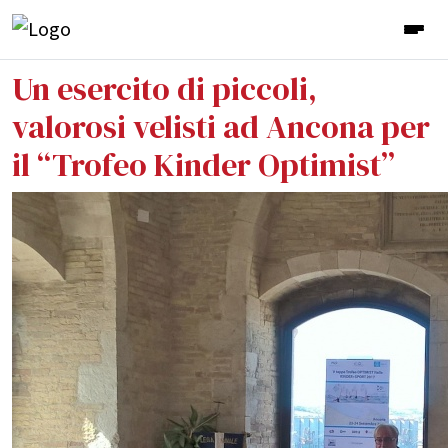
Un esercito di piccoli,
valorosi velisti ad Ancona per
il “Trofeo Kinder Optimist”