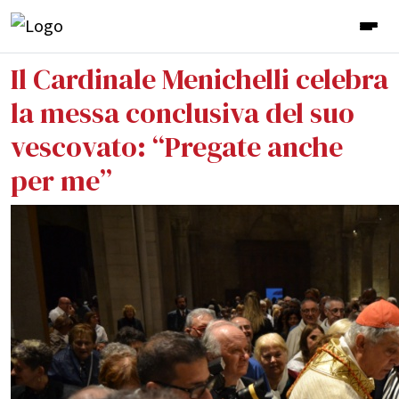
Il Cardinale Menichelli celebra
la messa conclusiva del suo
vescovato: “Pregate anche
per me”