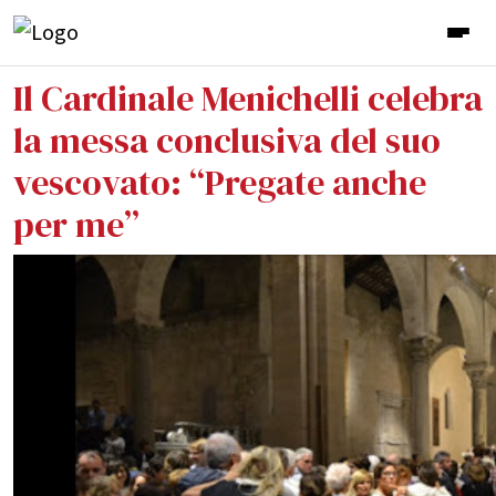
Il Cardinale Menichelli celebra
la messa conclusiva del suo
vescovato: “Pregate anche
per me”