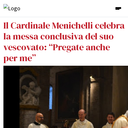
Il Cardinale Menichelli celebra
la messa conclusiva del suo
vescovato: “Pregate anche
per me”