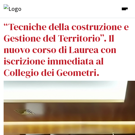
“Tecniche della costruzione e
Gestione del Territorio”. Il
nuovo corso di Laurea con
iscrizione immediata al
Collegio dei Geometri.