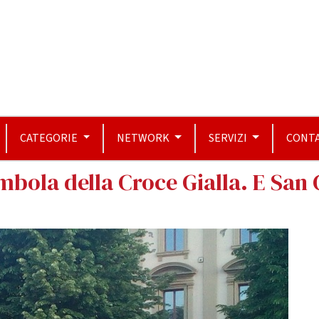
CATEGORIE
NETWORK
SERVIZI
CONTA
mbola della Croce Gialla. E San 