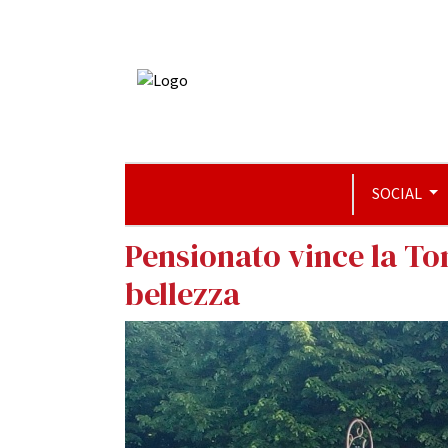
SOCIAL
Pensionato vince la To
bellezza