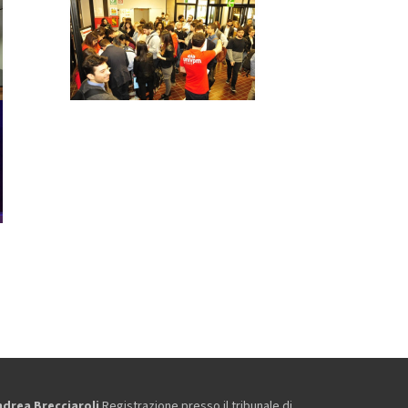
ndrea Brecciaroli
.Registrazione presso il tribunale di