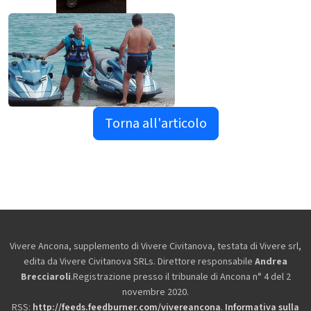
Torna all'articolo
Vivere Ancona, supplemento di Vivere Civitanova, testata di Vivere srl,
edita da
Vivere Civitanova SRLs. Direttore responsabile
Andrea
Brecciaroli
.Registrazione presso il tribunale di Ancona n° 4 del 2
novembre 2020.
RSS:
http://feeds.feedburner.com/vivereancona
.
Informativa sulla