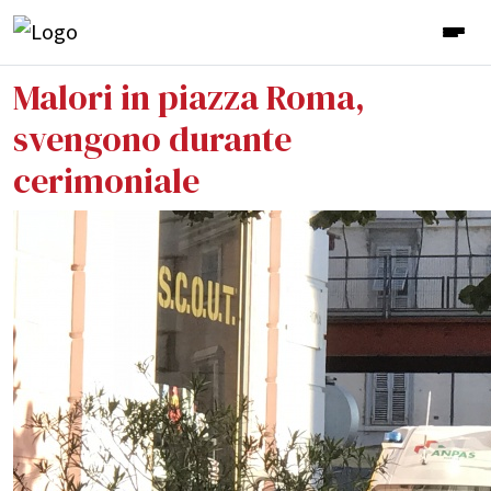
Malori in piazza Roma,
svengono durante
cerimoniale