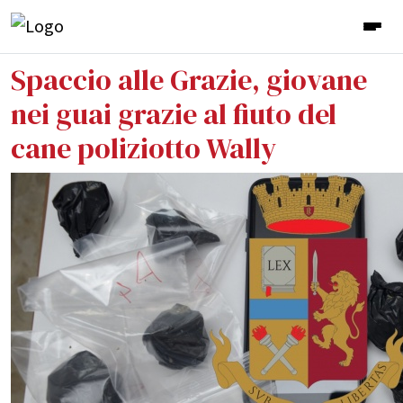
Spaccio alle Grazie, giovane
nei guai grazie al fiuto del
cane poliziotto Wally