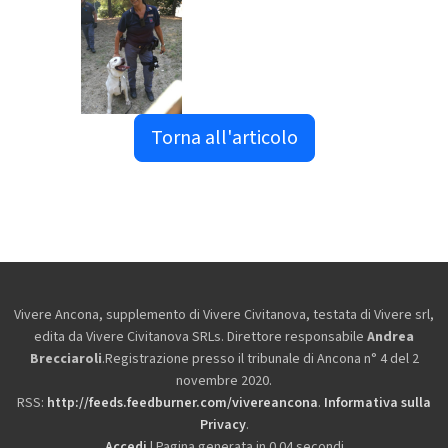
Torna all'articolo
Vivere Ancona, supplemento di Vivere Civitanova, testata di Vivere srl,
edita da
Vivere Civitanova SRLs. Direttore responsabile
Andrea
Brecciaroli
.Registrazione presso il tribunale di Ancona n° 4 del 2
novembre 2020.
RSS:
http://feeds.feedburner.com/vivereancona
.
Informativa sulla
Privacy
.
Accedi
| Pagina generata in 0.04 secondi