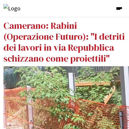
Camerano: Rabini
(Operazione Futuro): "I detriti
dei lavori in via Repubblica
schizzano come proiettili"