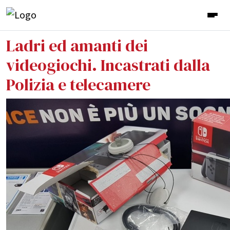
Ladri ed amanti dei
videogiochi. Incastrati dalla
Polizia e telecamere