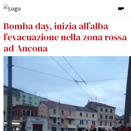
Bomba day, inizia all’alba
l’evacuazione nella zona rossa
ad Ancona