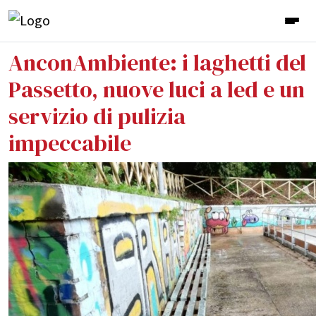
AnconAmbiente: i laghetti del
Passetto, nuove luci a led e un
servizio di pulizia
impeccabile