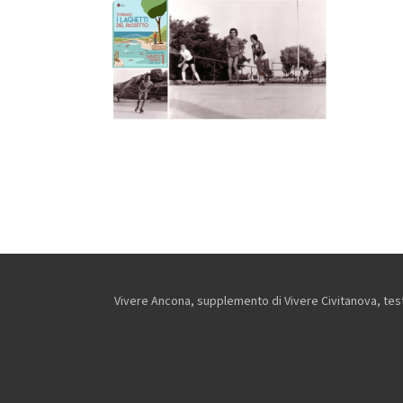
Vivere Ancona, supplemento di Vivere Civitanova, testa