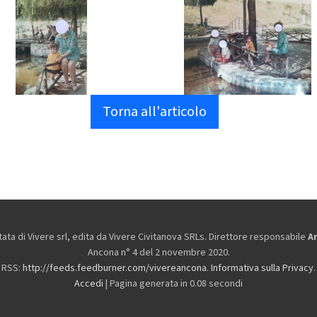
Torna all'articolo
ta di Vivere srl, edita da
Vivere Civitanova SRLs. Direttore responsabile
A
Ancona n° 4 del 2 novembre 2020.
RSS:
http://feeds.feedburner.com/vivereancona
.
Informativa sulla Privacy
.
Accedi
| Pagina generata in 0.08 secondi